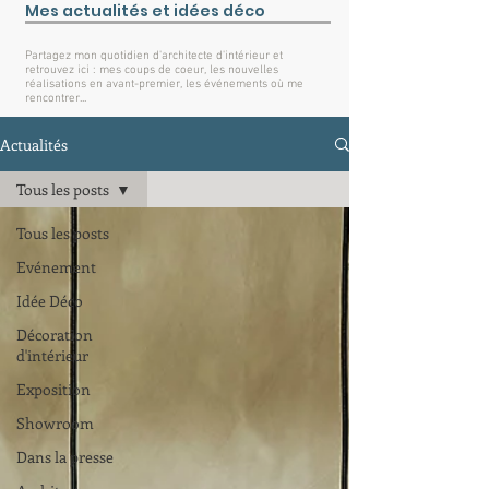
Mes actualités et idées déco
Partagez mon quotidien d'architecte d'intérieur et
retrouvez ici : mes coups de coeur, les nouvelles
réalisations en avant-premier, les événements où me
rencontrer...
Actualités
Tous les posts
Tous les posts
Evénement
Idée Déco
Décoration
d'intérieur
Exposition
Showroom
Dans la presse