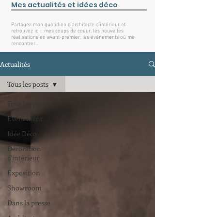
Mes actualités et idées déco
Partagez mon quotidien d'architecte d'intérieur et
retrouvez ici : mes coups de coeur, les nouvelles
réalisations en avant-premier, les événements où me
rencontrer...
Actualités
Tous les posts
Tous les posts
Evénement
Idée Déco
Décoration
d'intérieur
Exposition
Showroom
Dans la presse